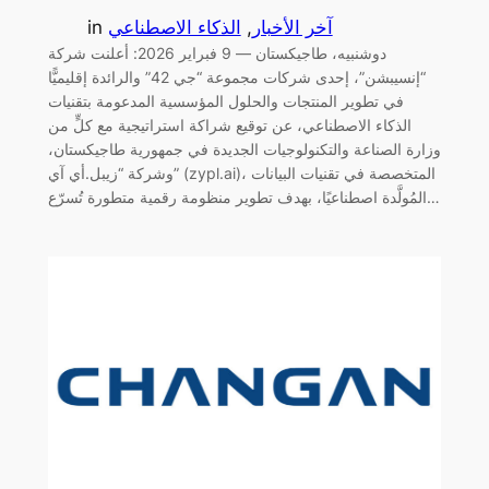
آخر الأخبار
, 
الذكاء الاصطناعي
in
دوشنبيه، طاجيكستان — 9 فبراير 2026: أعلنت شركة
“إنسيبشن”، إحدى شركات مجموعة “جي 42” والرائدة إقليميًّا
في تطوير المنتجات والحلول المؤسسية المدعومة بتقنيات
الذكاء الاصطناعي، عن توقيع شراكة استراتيجية مع كلٍّ من
وزارة الصناعة والتكنولوجيات الجديدة في جمهورية طاجيكستان،
وشركة “زيبل.أي آي” (zypl.ai)، المتخصصة في تقنيات البيانات
المُولَّدة اصطناعيًا، بهدف تطوير منظومة رقمية متطورة تُسرّع…