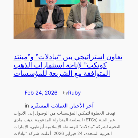
تعاون استراتيجي بين “تبادلات” و”مينتد
كونكت” لإتاحة استثمارات الذهب
المتوافقة مع الشريعة للمؤسسات
Feb 24, 2026
—
Ruby
by
آخر الأخبار
, 
العملات المشفّرة
in
تهدف الخطوة لتمكين المؤسسات من الوصول إلى الأدوات
السلعية المتداولة المدعومة بذهب مادي (ETCs) عبر البنية
التحتية لشركة “تبادلات” للوساطة الإسلامية أبوظبي، الإمارات
العربية المتحدة، 24 فبراير 2026: أعلنت شركة “تبادلات