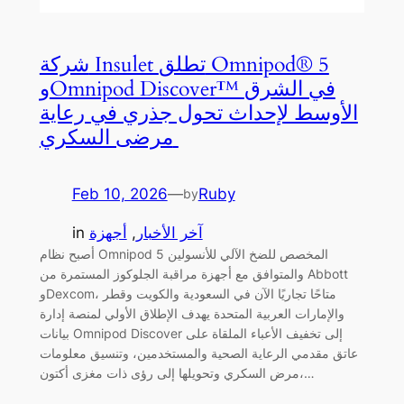
شركة Insulet تطلق Omnipod® 5
وOmnipod Discover™‎ في الشرق
الأوسط لإحداث تحول جذري في رعاية
مرضى السكري
Feb 10, 2026
—
Ruby
by
آخر الأخبار
, 
أجهزة
in
أصبح نظام Omnipod 5 المخصص للضخ الآلي للأنسولين
والمتوافق مع أجهزة مراقبة الجلوكوز المستمرة من Abbott
وDexcom، متاحًا تجاريًا الآن في السعودية والكويت وقطر
والإمارات العربية المتحدة يهدف الإطلاق الأولي لمنصة إدارة
بيانات Omnipod Discover إلى تخفيف الأعباء الملقاة على
عاتق مقدمي الرعاية الصحية والمستخدمين، وتنسيق معلومات
مرض السكري وتحويلها إلى رؤى ذات مغزى أكتون،…