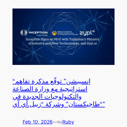
“إنسيبشن” توقّع مذكرة تفاهم
استراتيجية مع وزارة الصناعة
والتكنولوجيات الجديدة في
“طاجيكستان” وشركة “زيبل.أي آي”
Feb 10, 2026
—
Ruby
by