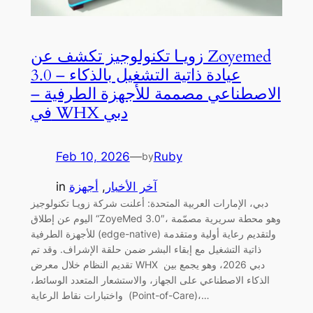
زويـا تكنولوجيز تكشف عن Zoyemed
3.0 – عيادة ذاتية التشغيل بالذكاء
الاصطناعي مصممة للأجهزة الطرفية –
في WHX دبي
Feb 10, 2026
—
Ruby
by
آخر الأخبار
, 
أجهزة
in
دبي، الإمارات العربية المتحدة: أعلنت شركة زويـا تكنولوجيز
اليوم عن إطلاق “ZoyeMed 3.0″، وهو محطة سريرية مصمّمة
للأجهزة الطرفية (edge-native) ولتقديم رعاية أولية ومتقدمة
ذاتية التشغيل مع إبقاء البشر ضمن حلقة الإشراف. وقد تم
تقديم النظام خلال معرض WHX دبي 2026، وهو يجمع بين
الذكاء الاصطناعي على الجهاز، والاستشعار المتعدد الوسائط،
واختبارات نقاط الرعاية (Point-of-Care)،…