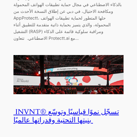
بالذكاء الاصطناعي في مجال حماية تطبيقات الهواتف المحمولة
ومكافحة الاحتيال، في دبي عن إطلاق النسخة الأحدث من
AppProtectt، حلها المتطور لحماية تطبيقات الهواتف
المحمولة، والذي يتميز بحماية ذاتية متقدمة للتطبيق أثناء
التشغيل (RASP) ومراقبة سلوكية قائمة على الذكاء
الاصطناعي. تتعاون Protectt.ai مع…
INVNT® تسجّل نموًا قياسيًا وتوسّع
بنيتها التحتية وقدراتها عالميًا