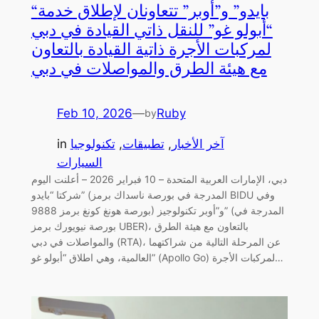
“بايدو” و”أوبر” تتعاونان لإطلاق خدمة
“أبولو غو” للنقل ذاتي القيادة في دبي
لمركبات الأجرة ذاتية القيادة بالتعاون
مع هيئة الطرق والمواصلات في دبي
Feb 10, 2026
—
Ruby
by
آخر الأخبار
, 
تطبيقات
, 
تكنولوجيا
in
السيارات
دبي، الإمارات العربية المتحدة – 10 فبراير 2026 – أعلنت اليوم
شركتا “بايدو” (المدرجة في بورصة ناسداك برمز BIDU وفي
بورصة هونغ كونغ برمز 9888) و”أوبر تكنولوجيز” (المدرجة في
بورصة نيويورك برمز UBER)، بالتعاون مع هيئة الطرق
والمواصلات في دبي (RTA)، عن المرحلة التالية من شراكتهما
العالمية، وهي اطلاق “أبولو غو” (Apollo Go) لمركبات الأجرة…