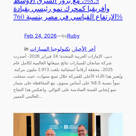
8.5%، مع بروز الشرق الأوسط
وأفريقيا كمحرك نمو رئيسي بقيادة
الارتفاع القياسي في مصر بنسبة 760%
Feb 24, 2026
—
Ruby
by
آخر الأخبار
, 
تكنولوجيا السيارات
in
دبي، الإمارات العربية المتحدة؛ 24 فبراير 2026- أصدرت
شركة شانجان للسيارات نتائج مبيعاتها العالمية لكامل عام
2025، محققة أرقاماً استثنائية بلغت 2.913 مليون مركبة.
ويُعتبر هذا الأداء الأعلى للشركة خلال تسع سنوات، حيث سجلت
نمواً بنسبة 8.5% على أساس سنوي، مع المحافظة على مسار
نمو إيجابي للسنة السادسة على التوالي. وانعكس هذا النجاح
العالمي المميز…