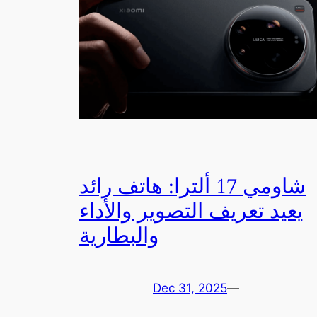
شاومي 17 ألترا: هاتف رائد
يعيد تعريف التصوير والأداء
والبطارية
Dec 31, 2025
—