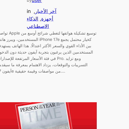
user
by
آخر الأخبار
, 
in
أجهزة
, 
الذكاء
الاصطناعي
تواصل Apple توسيع تشكيلة هواتفها لتغطي
المستخدمين، ويبرز هاتف iPhone 17e كخيار محتمل ي
بين الأداء القوي والسعر الأكثر اعتدالًا. هذا الهاتف يستهد
المستخدمين الذين يرغبون بتجربة آيفون حديثة دون الدخو
في فئة الأسعار المرتفعة للإصدارات Pro. ومع تزا
التسريبات والتوقعات، يزداد الاهتمام بمعرفة ما سيقدم
آيفون 17e من مواصفات وقيمة حقيقية.…