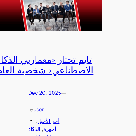
تايم تختار «معماريي الذكاء
الاصطناعي» شخصية العام
Dec 20, 2025
—
user
by
آخر الأخبار
, 
in
أجهزة
, 
الذكاء