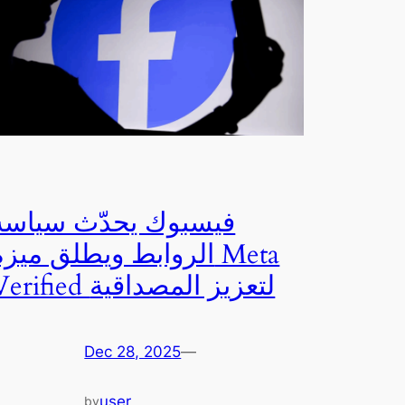
فيسبوك يحدّث سياسة
الروابط ويطلق ميزة Meta
Verified لتعزيز المصداقية
Dec 28, 2025
—
user
by