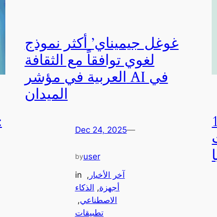
غوغل جيميناي’ أكثر نموذج
لغوي توافقاً مع الثقافة
العربية في مؤشر AI في
الميدان
المتوقع،
Dec 24, 2025
—
user
by
آخر الأخبار
, 
in
أجهزة
, 
الذكاء
الاصطناعي
, 
تطبيقات