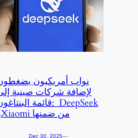
نواب أمريكيون يضغطون
لإضافة شركات صينية إلى
قائمة البنتاغون: eepSeek
وXiaomi من ضمنها
Dec 30, 2025
—