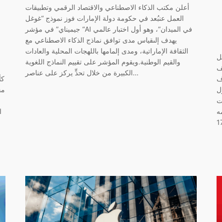
أعلن مكتب الذكاء الاصطناعي والاقتصاد الرقمي وتطبيقات
العمل عنبُعد في حكومة دولة الإمارات فوز نموذج “غوغل
جيميناي” في مؤشر “AI في الميدان”، وهو أول اختبار عالمي
يهدف إلىقياس مدى توافق نماذج الذكاء الاصطناعي مع
الثقافة الإماراتية، ومدى إلمامها باللهجات المحلية والعادات
 شرائح أوسع من
والقيم الوطنية.ويقوم المؤشر على تقييم النماذج اللغوية
جمع
الكبيرة من خلال تحدٍّ يركز على عناصر…
ف
ل
مج
يد
ه
ا