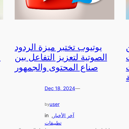
يوتيوب تختبر ميزة الردود
يا
الصوتية لتعزيز التفاعل بين
ا
صناع المحتوى والجمهور
Dec 18, 2024
—
user
by
آخر الأخبار
, 
in
تطبيقات