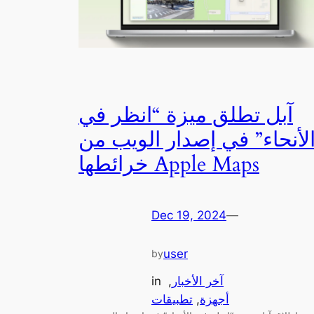
آبل تطلق ميزة “انظر في
لأنحاء” في إصدار الويب من
خرائطها Apple Maps
Dec 19, 2024
—
user
by
آخر الأخبار
, 
in
أجهزة
, 
تطبيقات