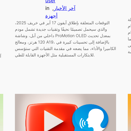
user
آخر الأخبار
, 
in
أجهزة
ة
التوقعات المتعلقة بإطلاق آيفون 17 آير في خريف 2025،
، مع
والذي سيحمل تصميمًا نحيفًا وتقنيات جديدة تشمل مودم
i.
داخلي من آبل، وشاشة ProMotion OLED بمعدل تحديث
ا
120 هرتز، ومعالج A19، بالإضافة إلى تحسينات كبيرة في
ى
الكاميرا والأداء، مما يضعه في مقدمة التقنيات التي ستؤسس
للابتكارات المستقبلية مثل الأجهزة القابلة للطي.
آ