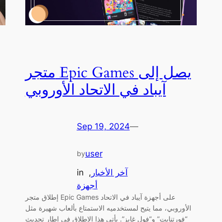
متجر Epic Games يصل إلى
آيباد في الاتحاد الأوروبي
Sep 19, 2024
—
user
by
آخر الأخبار
, 
in
أجهزة
إطلاق متجر Epic Games على أجهزة آيباد في الاتحاد
الأوروبي، مما يتيح لمستخدميه الاستمتاع بألعاب شهيرة مثل
“فورتنايت” و”فول غايز”. يأتي هذا الإطلاق في إطار تحديث