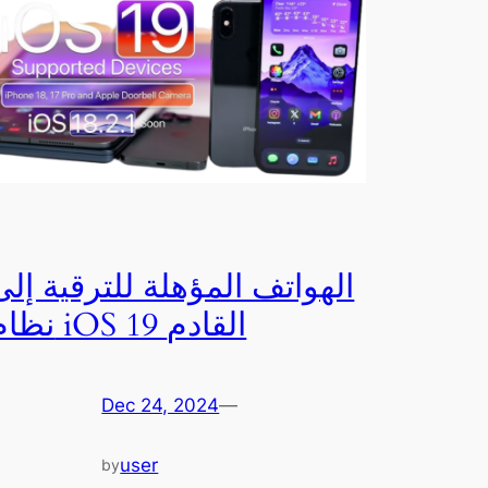
الهواتف المؤهلة للترقية إلى
نظام iOS 19 القادم
Dec 24, 2024
—
user
by