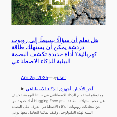
هل تعلم أن سؤالًا بسيطًا إلى روبوت
دردشة يمكن أن يستهلك طاقة
كهربائية؟ أداة جديدة تكشف البصمة
البيئية للذكاء الاصطناعي
Apr 25, 2025
—
user
by
آخر الأخبار
, 
أجهزة
, 
الذكاء الاصطناعي
in
مع توسّع استخدام الذكاء الاصطناعي في حياتنا اليومية، تكشف
أداة جديدة من Hugging Face عن حجم استهلاك الطاقة الناتج
عن محادثات روبوتات الذكاء الاصطناعي. تعرف على البصمة
البيئية لهذه التكنولوجيا، وكيف يمكننا التعامل معها بوعي