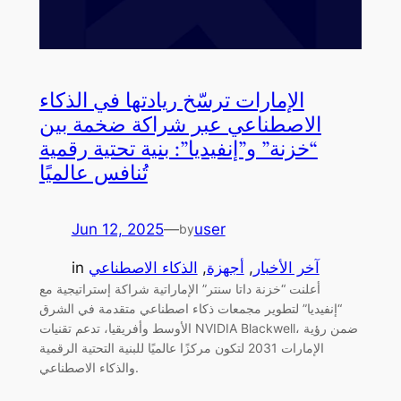
الإمارات ترسّخ ريادتها في الذكاء
الاصطناعي عبر شراكة ضخمة بين
“خزنة” و”إنفيديا”: بنية تحتية رقمية
تُنافس عالميًا
Jun 12, 2025
—
user
by
آخر الأخبار
, 
أجهزة
, 
الذكاء الاصطناعي
in
أعلنت “خزنة داتا سنتر” الإماراتية شراكة إستراتيجية مع
“إنفيديا” لتطوير مجمعات ذكاء اصطناعي متقدمة في الشرق
الأوسط وأفريقيا، تدعم تقنيات NVIDIA Blackwell، ضمن رؤية
الإمارات 2031 لتكون مركزًا عالميًا للبنية التحتية الرقمية
والذكاء الاصطناعي.