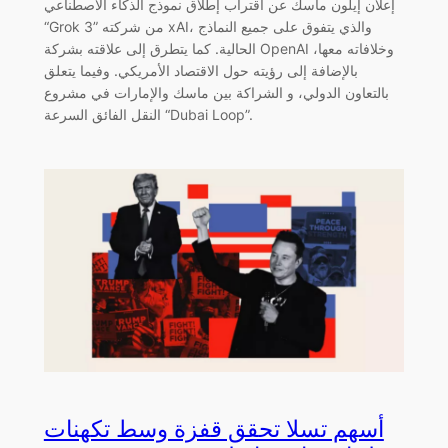
إعلان إيلون ماسك عن اقتراب إطلاق نموذج الذكاء الاصطناعي
“Grok 3” من شركته xAI، والذي يتفوق على جميع النماذج
الحالية. كما يتطرق إلى علاقته بشركة OpenAI وخلافاته معها،
بالإضافة إلى رؤيته حول الاقتصاد الأمريكي. وفيما يتعلق
بالتعاون الدولي، و الشراكة بين ماسك والإمارات في مشروع
النقل الفائق السرعة “Dubai Loop”.
أسهم تسلا تحقق قفزة وسط تكهنات