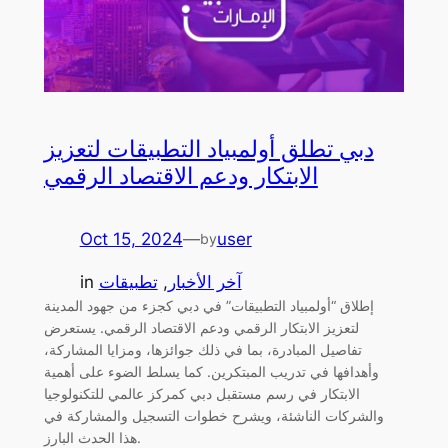
دبي تطلق أولمبياد التطبيقات لتعزيز
الابتكار ودعم الاقتصاد الرقمي
Oct 15, 2024
—
user
by
آخر الأخبار
, 
تطبيقات
in
إطلاق “أولمبياد التطبيقات” في دبي كجزء من جهود المدينة
لتعزيز الابتكار الرقمي ودعم الاقتصاد الرقمي. يستعرض
تفاصيل المبادرة، بما في ذلك جوائزها، ومزايا المشاركة،
وأهدافها في تدريب المبتكرين. كما يسلط الضوء على أهمية
الابتكار في رسم مستقبل دبي كمركز عالمي للتكنولوجيا
والشركات الناشئة، ويشرح خطوات التسجيل والمشاركة في
هذا الحدث البارز.