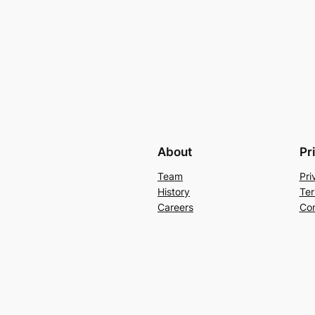
About
Pr
Team
Pri
History
Ter
Careers
Con