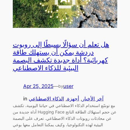
هل تعلم أن سؤالًا بسيطًا إلى روبوت
دردشة يمكن أن يستهلك طاقة
كهربائية؟ أداة جديدة تكشف البصمة
البيئية للذكاء الاصطناعي
Apr 25, 2025
—
user
by
آخر الأخبار
, 
أجهزة
, 
الذكاء الاصطناعي
in
مع توسّع استخدام الذكاء الاصطناعي في حياتنا اليومية، تكشف
أداة جديدة من Hugging Face عن حجم استهلاك الطاقة الناتج
عن محادثات روبوتات الذكاء الاصطناعي. تعرف على البصمة
البيئية لهذه التكنولوجيا، وكيف يمكننا التعامل معها بوعي