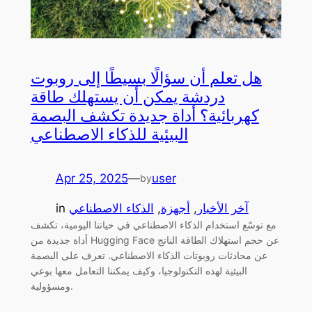
هل تعلم أن سؤالًا بسيطًا إلى روبوت
دردشة يمكن أن يستهلك طاقة
كهربائية؟ أداة جديدة تكشف البصمة
البيئية للذكاء الاصطناعي
Apr 25, 2025
—
user
by
آخر الأخبار
, 
أجهزة
, 
الذكاء الاصطناعي
in
مع توسّع استخدام الذكاء الاصطناعي في حياتنا اليومية، تكشف
أداة جديدة من Hugging Face عن حجم استهلاك الطاقة الناتج
عن محادثات روبوتات الذكاء الاصطناعي. تعرف على البصمة
البيئية لهذه التكنولوجيا، وكيف يمكننا التعامل معها بوعي
ومسؤولية.