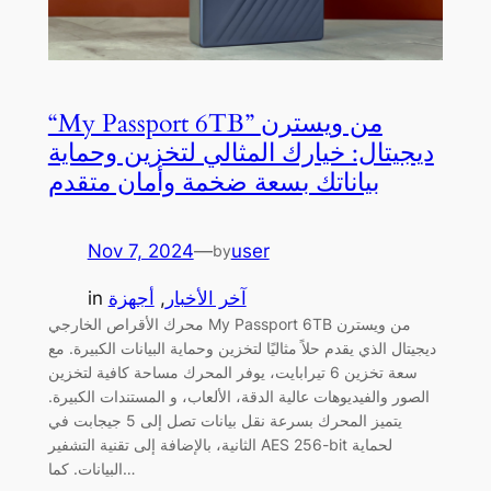
“My Passport 6TB” من ويسترن
ديجيتال: خيارك المثالي لتخزين وحماية
بياناتك بسعة ضخمة وأمان متقدم
Nov 7, 2024
—
user
by
آخر الأخبار
, 
أجهزة
in
محرك الأقراص الخارجي My Passport 6TB من ويسترن
ديجيتال الذي يقدم حلاً مثاليًا لتخزين وحماية البيانات الكبيرة. مع
سعة تخزين 6 تيرابايت، يوفر المحرك مساحة كافية لتخزين
الصور والفيديوهات عالية الدقة، الألعاب، و المستندات الكبيرة.
يتميز المحرك بسرعة نقل بيانات تصل إلى 5 جيجابت في
الثانية، بالإضافة إلى تقنية التشفير AES 256-bit لحماية
البيانات. كما…