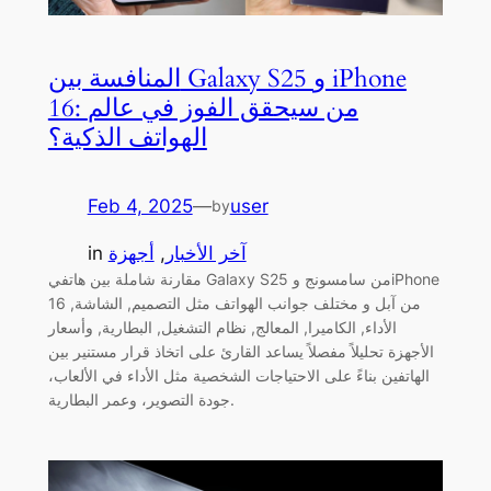
المنافسة بين Galaxy S25 و iPhone
16: من سيحقق الفوز في عالم
الهواتف الذكية؟
Feb 4, 2025
—
user
by
آخر الأخبار
, 
أجهزة
in
مقارنة شاملة بين هاتفي Galaxy S25 من سامسونج وiPhone
16 من آبل و مختلف جوانب الهواتف مثل التصميم, الشاشة,
الأداء, الكاميرا, المعالج, نظام التشغيل, البطارية, وأسعار
الأجهزة تحليلاً مفصلاً يساعد القارئ على اتخاذ قرار مستنير بين
الهاتفين بناءً على الاحتياجات الشخصية مثل الأداء في الألعاب،
جودة التصوير، وعمر البطارية.