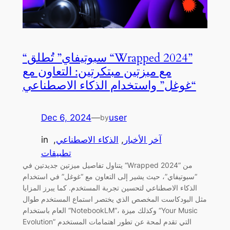
“سبوتيفاي” تُطلق “Wrapped 2024”
مع ميزتين مبتكرتين: التعاون مع
“غوغل” واستخدام الذكاء الاصطناعي
Dec 6, 2024
—
user
by
آخر الأخبار
, 
الذكاء الاصطناعي
, 
in
تطبيقات
يتناول تفاصيل ميزتين جديدتين في “Wrapped 2024” من
“سبوتيفاي”، حيث يشير إلى التعاون مع “غوغل” في استخدام
الذكاء الاصطناعي لتحسين تجربة المستخدم. كما يبرز المزايا
مثل البودكاست المخصص الذي يختصر استماع المستخدم طوال
العام باستخدام “NotebookLM”، وكذلك ميزة “Your Music
Evolution” التي تقدم لمحة عن تطور اهتمامات المستخدم