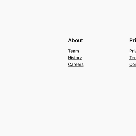
About
Pr
Team
Pri
History
Ter
Careers
Con