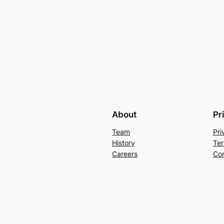
About
Pr
Team
Pri
History
Ter
Careers
Con