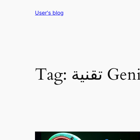
Skip
User's blog
to
content
 Genie 2
Tag: