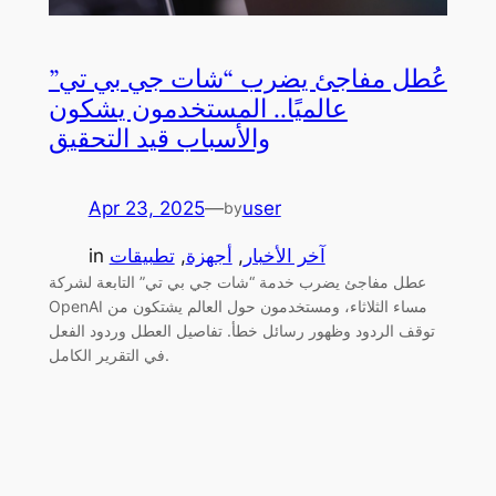
عُطل مفاجئ يضرب “شات جي بي تي”
عالميًا.. المستخدمون يشكون
والأسباب قيد التحقيق
Apr 23, 2025
—
user
by
آخر الأخبار
, 
أجهزة
, 
تطبيقات
in
عطل مفاجئ يضرب خدمة “شات جي بي تي” التابعة لشركة
OpenAI مساء الثلاثاء، ومستخدمون حول العالم يشتكون من
توقف الردود وظهور رسائل خطأ. تفاصيل العطل وردود الفعل
في التقرير الكامل.