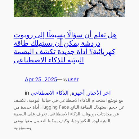
هل تعلم أن سؤالًا بسيطًا إلى روبوت
دردشة يمكن أن يستهلك طاقة
كهربائية؟ أداة جديدة تكشف البصمة
البيئية للذكاء الاصطناعي
Apr 25, 2025
—
user
by
آخر الأخبار
, 
أجهزة
, 
الذكاء الاصطناعي
in
مع توسّع استخدام الذكاء الاصطناعي في حياتنا اليومية، تكشف
أداة جديدة من Hugging Face عن حجم استهلاك الطاقة الناتج
عن محادثات روبوتات الذكاء الاصطناعي. تعرف على البصمة
البيئية لهذه التكنولوجيا، وكيف يمكننا التعامل معها بوعي
ومسؤولية.