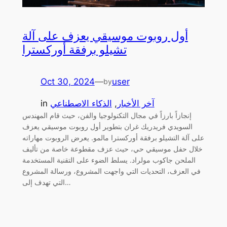
أول روبوت موسيقي يعزف على آلة
تشيلو برفقة أوركسترا
Oct 30, 2024
—
user
by
آخر الأخبار
, 
الذكاء الاصطناعي
in
إنجازاً بارزاً في مجال التكنولوجيا والفن، حيث قام المهندس
السويدي فريدريك غران بتطوير أول روبوت موسيقي يعزف
على آلة التشيلو برفقة أوركسترا مالمو. يعرض الروبوت مهاراته
خلال حفل موسيقي حي، حيث عزف مقطوعة خاصة من تأليف
الملحن جاكوب مولراد. يسلط الضوء على التقنية المستخدمة
في العزف، التحديات التي واجهت المشروع، ورسالة المشروع
التي تهدف إلى…