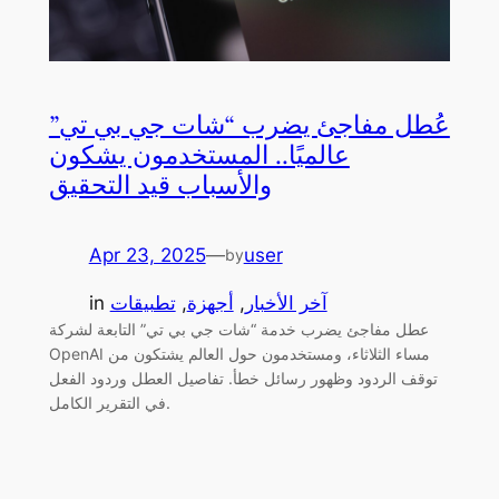
عُطل مفاجئ يضرب “شات جي بي تي”
عالميًا.. المستخدمون يشكون
والأسباب قيد التحقيق
Apr 23, 2025
—
user
by
آخر الأخبار
, 
أجهزة
, 
تطبيقات
in
عطل مفاجئ يضرب خدمة “شات جي بي تي” التابعة لشركة
OpenAI مساء الثلاثاء، ومستخدمون حول العالم يشتكون من
توقف الردود وظهور رسائل خطأ. تفاصيل العطل وردود الفعل
في التقرير الكامل.