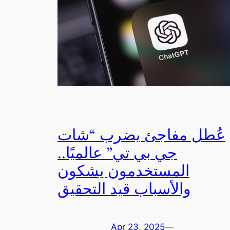
عُطل مفاجئ يضرب “شات
جي بي تي” عالميًا..
المستخدمون يشكون
والأسباب قيد التحقيق
Apr 23, 2025
—