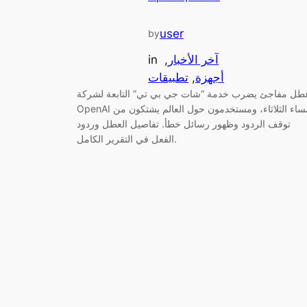
user
by
آخر الأخبار
, 
in
أجهزة
, 
تطبيقات
طل مفاجئ يضرب خدمة “شات جي بي تي” التابعة لشركة
OpenAI مساء الثلاثاء، ومستخدمون حول العالم يشتكون من
توقف الردود وظهور رسائل خطأ. تفاصيل العطل وردود
الفعل في التقرير الكامل.