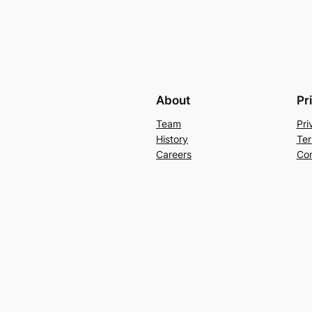
About
Pr
Team
Pri
History
Ter
Careers
Con