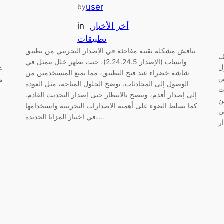
user
by
آخر الأخبار
, 
in
تطبيقات
يناقش مشكلة تقنية مفاجئة في الإصدار التجريبي من تطبيق
ف
واتساب (الإصدار 2.24.24.5)، حيث يظهر خلل يتمثل في
ل
ع
شاشة خضراء عند فتح التطبيق، مما يمنع المستخدمين من
ص
الوصول إلى المحادثات. يوضح الحلول المتاحة، مثل العودة
ت
إلى إصدار أقدم، وينصح بالانتظار حتى إصدار التحديث القادم.
ن
كما يسلط الضوء على أهمية الإصدارات التجريبية واستخدامها
ى
في اختبار المزايا الجديدة،…