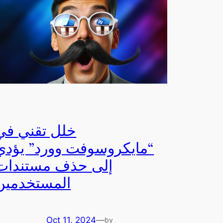
خلل تقني في
“مايكروسوفت وورد” يؤدي
إلى حذف مستندات
المستخدمين
Oct 11, 2024
—
by