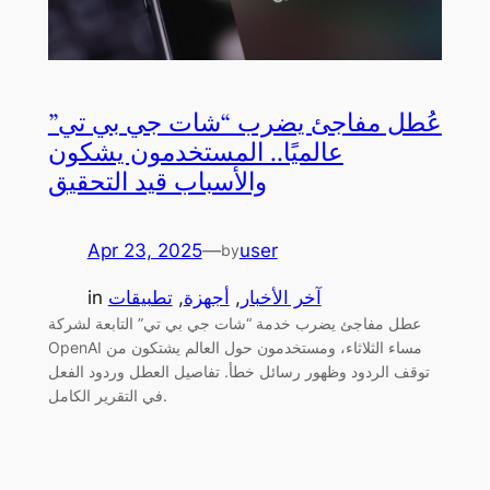
عُطل مفاجئ يضرب “شات جي بي تي”
عالميًا.. المستخدمون يشكون
والأسباب قيد التحقيق
Apr 23, 2025
—
user
by
آخر الأخبار
, 
أجهزة
, 
تطبيقات
in
عطل مفاجئ يضرب خدمة “شات جي بي تي” التابعة لشركة
OpenAI مساء الثلاثاء، ومستخدمون حول العالم يشتكون من
توقف الردود وظهور رسائل خطأ. تفاصيل العطل وردود الفعل
في التقرير الكامل.