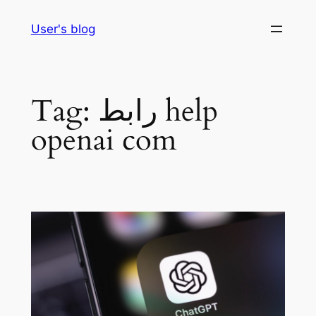
Skip
User's blog
to
content
رابط help
Tag:
openai com