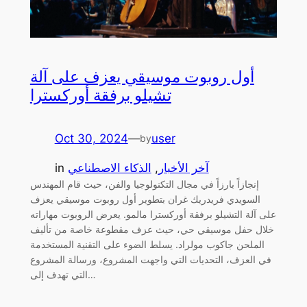
أول روبوت موسيقي يعزف على آلة
تشيلو برفقة أوركسترا
Oct 30, 2024
—
user
by
آخر الأخبار
, 
الذكاء الاصطناعي
in
إنجازاً بارزاً في مجال التكنولوجيا والفن، حيث قام المهندس
السويدي فريدريك غران بتطوير أول روبوت موسيقي يعزف
على آلة التشيلو برفقة أوركسترا مالمو. يعرض الروبوت مهاراته
خلال حفل موسيقي حي، حيث عزف مقطوعة خاصة من تأليف
الملحن جاكوب مولراد. يسلط الضوء على التقنية المستخدمة
في العزف، التحديات التي واجهت المشروع، ورسالة المشروع
التي تهدف إلى…