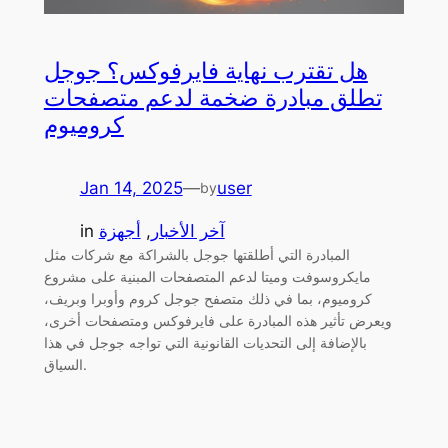
هل تقترب نهاية فايرفوكس؟ جوجل
تطلق مبادرة ضخمة لدعم متصفحات
كروميوم
Jan 14, 2025
—
user
by
آخر الأخبار
, 
أجهزة
in
المبادرة التي أطلقتها جوجل بالشراكة مع شركات مثل
مايكروسوفت وميتا لدعم المتصفحات المبنية على مشروع
كروميوم، بما في ذلك متصفح جوجل كروم وأوبرا وبريف،
ويعرض تأثير هذه المبادرة على فايرفوكس ومتصفحات أخرى،
بالإضافة إلى التحديات القانونية التي تواجه جوجل في هذا
السياق.