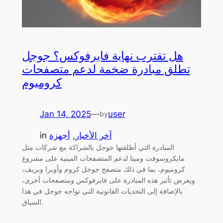
هل تقترب نهاية فايرفوكس؟ جوجل
تطلق مبادرة ضخمة لدعم متصفحات
كروميوم
Jan 14, 2025
—
user
by
آخر الأخبار
, 
أجهزة
in
المبادرة التي أطلقتها جوجل بالشراكة مع شركات مثل
مايكروسوفت وميتا لدعم المتصفحات المبنية على مشروع
كروميوم، بما في ذلك متصفح جوجل كروم وأوبرا وبريف،
ويعرض تأثير هذه المبادرة على فايرفوكس ومتصفحات أخرى،
بالإضافة إلى التحديات القانونية التي تواجه جوجل في هذا
السياق.