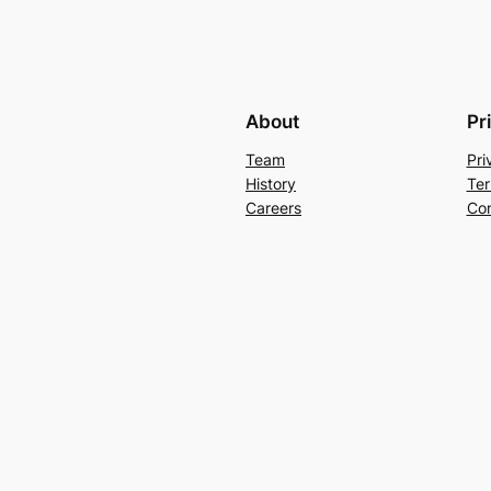
About
Pr
Team
Pri
History
Ter
Careers
Con