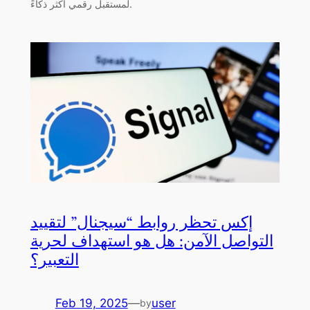
لمستقبل رقمي أكثر ذكاءً.
إكس تحظر روابط “سيجنال” لتقييد
التواصل الآمن: هل هو استهداف لحرية
التعبير؟
Feb 19, 2025
—
user
by