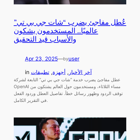
عُطل مفاجئ يضرب “شات جي بي تي”
عالميًا.. المستخدمون يشكون
والأسباب قيد التحقيق
Apr 23, 2025
—
user
by
آخر الأخبار
, 
أجهزة
, 
تطبيقات
in
عطل مفاجئ يضرب خدمة “شات جي بي تي” التابعة لشركة
OpenAI مساء الثلاثاء، ومستخدمون حول العالم يشتكون من
توقف الردود وظهور رسائل خطأ. تفاصيل العطل وردود الفعل
في التقرير الكامل.