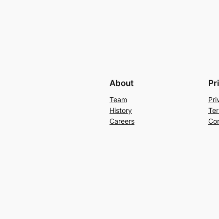
About
Pr
Team
Pri
History
Ter
Careers
Con