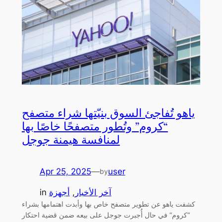
ياهو تُفاجئ السوق بنيّتها شراء متصفح
“كروم” وتُطور متصفحًا خاصًا بها
لمنافسة هيمنة جوجل
Apr 25, 2025
—
user
by
آخر الأخبار
, 
أجهزة
in
كشفت ياهو عن تطوير متصفح خاص بها وأبدت اهتمامها بشراء
“كروم” في حال أُجبرت جوجل على بيعه ضمن قضية احتكار