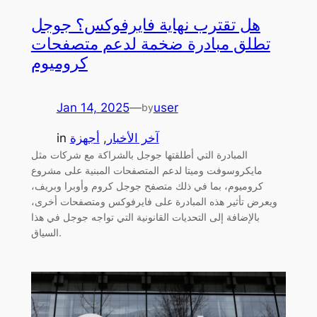
هل تقترب نهاية فايرفوكس؟ جوجل
تطلق مبادرة ضخمة لدعم متصفحات
كروميوم
Jan 14, 2025
—
user
by
آخر الأخبار
, 
أجهزة
in
المبادرة التي أطلقتها جوجل بالشراكة مع شركات مثل
مايكروسوفت وميتا لدعم المتصفحات المبنية على مشروع
كروميوم، بما في ذلك متصفح جوجل كروم وأوبرا وبريف،
ويعرض تأثير هذه المبادرة على فايرفوكس ومتصفحات أخرى،
بالإضافة إلى التحديات القانونية التي تواجه جوجل في هذا
السياق.