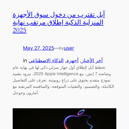
آبل تقترب من دخول سوق الأجهزة
المنزلية الذكية إطلاق مرتقب نهاية
2025
May 27, 2025
—
user
by
آخر الأخبار
, 
أجهزة
, 
الذكاء الاصطناعي
in
تخطط آبل لإطلاق أول جهاز منزلي ذكي لها في نهاية عام
2025، مزود بتقنية Apple Intelligence وشاشة 7 إنش، مع
نموذج متقدم يحتوي على ذراع روبوتية. تعرف على التفاصيل
الكاملة، والتصميم، والتقنيات المتوقعة، والمنافسة المرتقبة مع
أمازون وجوجل.