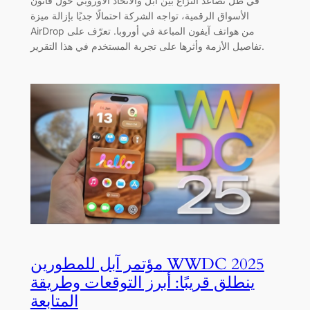
في ظل تصاعد النزاع بين أبل والاتحاد الأوروبي حول قانون
الأسواق الرقمية، تواجه الشركة احتمالًا جديًا بإزالة ميزة
AirDrop من هواتف آيفون المباعة في أوروبا. تعرّف على
تفاصيل الأزمة وأثرها على تجربة المستخدم في هذا التقرير.
مؤتمر آبل للمطورين WWDC 2025
ينطلق قريبًا: أبرز التوقعات وطريقة
المتابعة