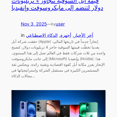
قيمة أبل السوقية تتجاوز 4 تريليونات
دولار لتنضم إلى مايكروسوفت وإنفيديا
Nov 3, 2025
—
user
by
آخر الأخبار
, 
أجهزة
, 
الذكاء الاصطناعي
in
حققت شركة أبل (Apple) إنجازاً جديداً في تاريخها المالي،
بعدما تخطّت قيمتها السوقية حاجز 4 تريليونات دولار، لتصبح
واحدة من ثلاث شركات فقط في العالم تصل إلى هذا المستوى،
إلى جانب مايكروسوفت (Microsoft) وإنفيديا (Nvidia). هذا
الإنجاز يعزز مكانة أبل كقوة اقتصادية وتقنية رائدة، ويعكس ثقة
المستثمرين الكبيرة في مستقبل الشركة واستراتيجياتها في
مجالات الذكاء…