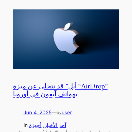
أبل” قد تتخلى عن ميزة “AirDrop”
بهواتف آيفون في أوروبا
Jun 4, 2025
—
user
by
آخر الأخبار
, 
أجهزة
in