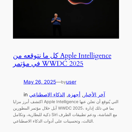
كل ما نتوقعه من Apple Intelligence
في مؤتمر WWDC 2025
May 26, 2025
—
user
by
آخر الأخبار
, 
أجهزة
, 
الذكاء الاصطناعي
in
اكتشف أبرز مزايا Apple Intelligence التي يُتوقع أن تعلن عنها
آبل خلال مؤتمر المطورين WWDC 2025، بما في ذلك إدارة
ذكية للبطارية، وتكامل Siri مع الشاشة، ودعم تطبيقات الطرف
الثالث، وتحسينات على أدوات الذكاء الاصطناعي.