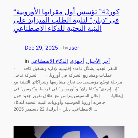
“كور42” تؤسس أول مقراتها الأوروبية
في “دبلن” لتلبية الطلب المتزايد على
البنية التحتية للذكاء الاصطناعي
Dec 29, 2025
—
user
by
آخر الأخبار
, 
أجهزة
, 
الذكاء الاصطناعي
in
· المقر الجديد يشكّل قاعدة إقليمية لإدارة وتشغيل كافة
عمليات ومشاريع الشركة في أوروبا. · الشركة تدخل
مرحلة توسّع مؤسسي بعد نجاح مشاريعها وشراكاتها التقنية مع
“إيه إم دي” و”داتا وان” و”أوريوس” في فرنسا، و”دومين” في
إيطاليا. · إعلان التأسيس يتزامن مع إطلاق تقرير جديد حول
جاهزية أوروبا الحوسبية وأولويات البنية التحتية للذكاء
الاصطناعي. دبلن – أيرلندا، 22 ديسمبر 2025:…