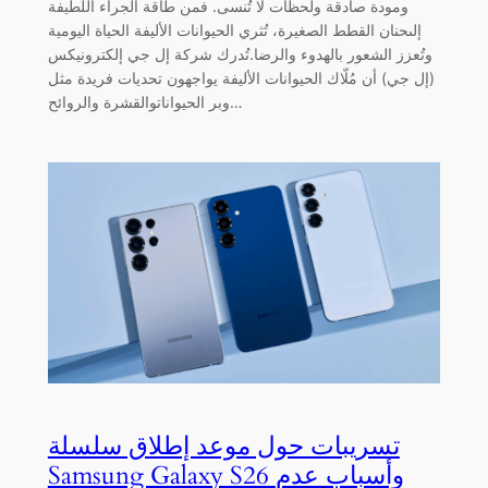
ومودة صادقة ولحظات لا تُنسى. فمن طاقة الجراء اللطيفة
إلىحنان القطط الصغيرة، تُثري الحيوانات الأليفة الحياة اليومية
وتُعزز الشعور بالهدوء والرضا.تُدرك شركة إل جي إلكترونيكس
(إل جي) أن مُلّاك الحيوانات الأليفة يواجهون تحديات فريدة مثل
وبر الحيواناتوالقشرة والروائح…
تسريبات حول موعد إطلاق سلسلة
Samsung Galaxy S26 وأسباب عدم