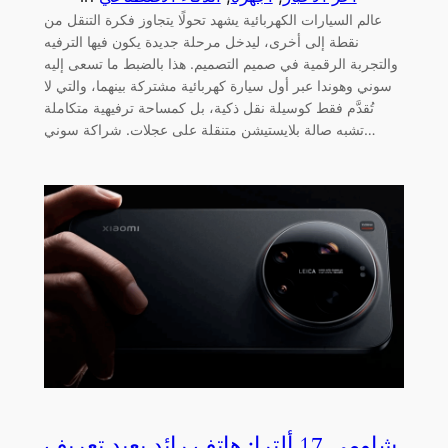
عالم السيارات الكهربائية يشهد تحولًا يتجاوز فكرة التنقل من
نقطة إلى أخرى، ليدخل مرحلة جديدة يكون فيها الترفيه
والتجربة الرقمية في صميم التصميم. هذا بالضبط ما تسعى إليه
سوني وهوندا عبر أول سيارة كهربائية مشتركة بينهما، والتي لا
تُقدَّم فقط كوسيلة نقل ذكية، بل كمساحة ترفيهية متكاملة
تشبه صالة بلايستيشن متنقلة على عجلات. شراكة سوني…
شاومي 17 ألترا: هاتف رائد يعيد تعريف