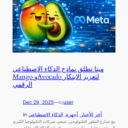
ميتا تطلق نماذج الذكاء الاصطناعي
Mango وAvocado لتعزيز الابتكار
الرقمي
Dec 29, 2025
—
user
by
آخر الأخبار
, 
أجهزة
, 
الذكاء الاصطناعي
in
مع تسارع التطور التكنولوجي، تسعى شركات التكنولوجيا الكبرى
إلى تقديم حلول مبتكرة تعزز من قدرات الذكاء الاصطناعي. من