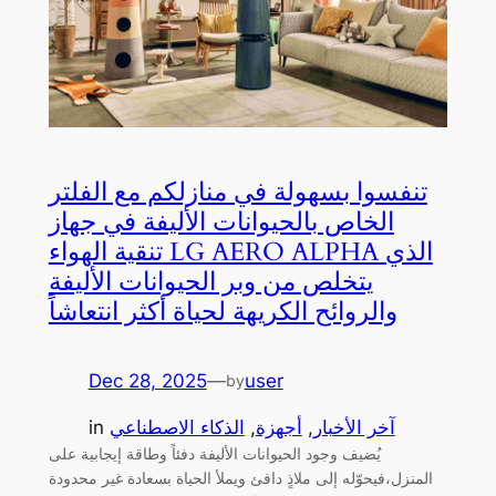
تنفسوا بسهولة في منازلكم مع الفلتر
الخاص بالحيوانات الأليفة في جهاز
تنقية الهواء LG AERO ALPHA الذي
يتخلص من وبر الحيوانات الأليفة
والروائح الكريهة لحياة أكثر انتعاشاً
Dec 28, 2025
—
user
by
آخر الأخبار
, 
أجهزة
, 
الذكاء الاصطناعي
in
يُضيف وجود الحيوانات الأليفة دفئاً وطاقة إيجابية على
المنزل،فيحوّله إلى ملاذٍ دافئ ويملأ الحياة بسعادة غير محدودة