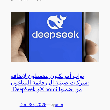
نواب أمريكيون يضغطون لإضافة
شركات صينية إلى قائمة البنتاغون:
DeepSeek وXiaomi من ضمنها
Dec 30, 2025
—
user
by