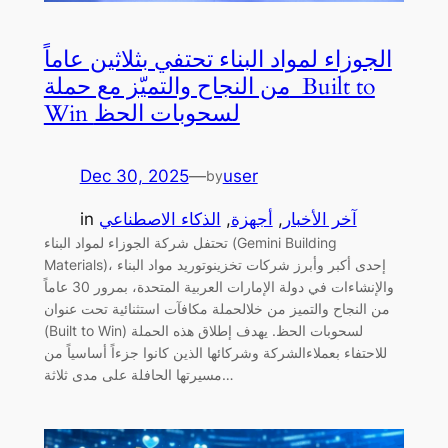
الجوزاء لمواد البناء تحتفي بثلاثين عاماً
من النجاح والتميّز مع حملة Built to
Win لسحوبات الحظ
Dec 30, 2025
—
user
by
آخر الأخبار
, 
أجهزة
, 
الذكاء الاصطناعي
in
تحتفل شركة الجوزاء لمواد البناء (Gemini Building
Materials)، إحدى أكبر وأبرز شركات تخزينوتوريد مواد البناء
والإنشاءات في دولة الإمارات العربية المتحدة، بمرور 30 عاماً
من النجاح والتميز من خلالحملة مكافآت استثنائية تحت عنوان
(Built to Win) لسحوبات الحظ. يهدف إطلاق هذه الحملة
للاحتفاء بعملاءالشركة وشركائها الذين كانوا جزءاً أساسياً من
مسيرتها الحافلة على مدى ثلاثة…