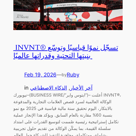
INVNT® تسجّل نموًا قياسيًا وتوسّع
بنيتها التحتية وقدراتها عالميًا
Feb 19, 2026
—
Ruby
by
آخر الأخبار
, 
الذكاء الاصطناعي
in
نيويورك–(BUSINESS WIRE/”ايتوس واير”)– أعلنت INVNT®،
الوكالة العالمية لسرد قصص العلامات التجارية والمدفوعة
بالابتكار، اليوم تحقيق سنة مالية قياسية في 2025 مع نمو
بنسبة 60% مقارنة بالعام السابق. ويؤكد هذا الإنجاز عملية
تكامل إستراتيجية رئيسية صُممت لتوسيع القدرات على امتداد
سلسلة القيمة، بما يمكّن الوكالة من تقديم حلول تجريبية
شاملة، ومتكاملة، وجاهزة للتنفيذ للشركاء حول العالم،…