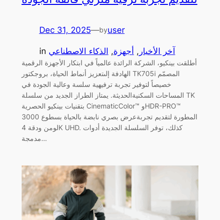
Dec 31, 2025
—
user
by
آخر الأخبار
, 
أجهزة
, 
الذكاء الاصطناعي
in
أطلقت بينكيو، الشركة الرائدة عالمياً في ابتكار الأجهزة الرقمية
الهادفة إلىتعزيز أنماط الحياة، بروجكتور TK705i المصمّم
خصيصاً لتوفير تجربة ترفيهية سلسة وعالية الجودة في
المساحات السكنيةالحديثة. يمتاز الطراز الجديد من سلسلة TK
بتقنيات بينكيو الحصرية CinematicColor™ وHDR-PRO™
المطورة لتقديم تجربةعرض بصري نابضة بالحياة بسطوع 3000
لومن ودقة 4K UHD. كذلك، توفر السلسلة الجديدة أدوات
مدمجة…