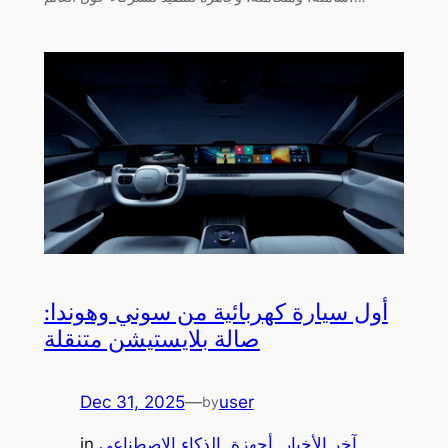
أول سيارة كهربائية من سوني وهوندا:
صالة بلايستيشن متنقلة
Dec 31, 2025
—
user
by
آخر الأخبار
, 
أجهزة
, 
الذكاء الاصطناعي
in