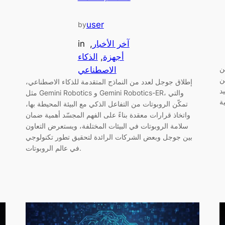
user
by
آخر الأخبار
, 
in
أجهزة
, 
الذكاء
شاء
الاصطناعي
ن
إطلاق جوجل لعدد من النماذج المتقدمة للذكاء الاصطناعي،
د
مثل Gemini Robotics و Gemini Robotics-ER، والتي
تمكّن الروبوتات من التفاعل الذكي مع البيئة المحيطة بها،
واتخاذ قرارات معقدة بناءً على الفهم المجسّد أهمية ضمان
سلامة الروبوتات في البيئات المختلفة، ويستعرض التعاون
بين جوجل وبعض الشركات الرائدة لتحقيق تطور تكنولوجي
في عالم الروبوتات.