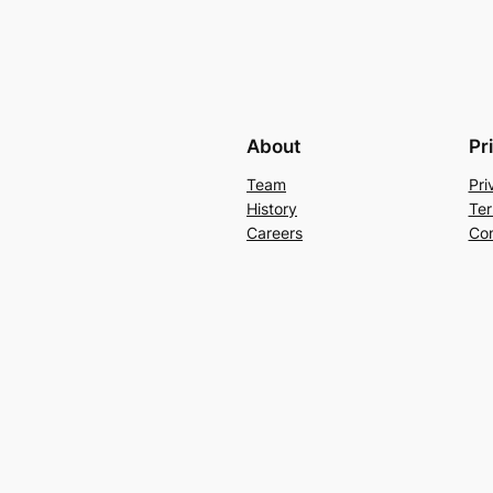
About
Pr
Team
Pri
History
Ter
Careers
Con