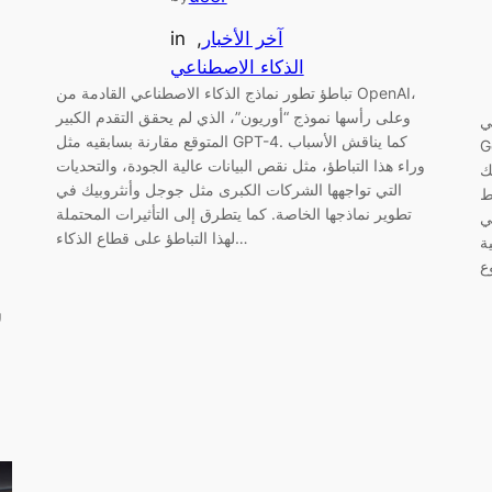
آخر الأخبار
, 
in
الذكاء الاصطناعي
تباطؤ تطور نماذج الذكاء الاصطناعي القادمة من OpenAI،
وعلى رأسها نموذج “أوريون”، الذي لم يحقق التقدم الكبير
ي
المتوقع مقارنة بسابقيه مثل GPT-4. كما يناقش الأسباب
ية حول
وراء هذا التباطؤ، مثل نقص البيانات عالية الجودة، والتحديات
مع
التي تواجهها الشركات الكبرى مثل جوجل وأنثروبيك في
ط
تطوير نماذجها الخاصة. كما يتطرق إلى التأثيرات المحتملة
ي
لهذا التباطؤ على قطاع الذكاء…
الفترة. يناقش