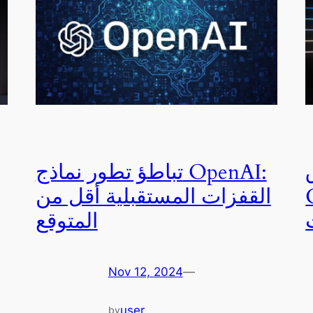
تباطؤ تطور نماذج OpenAI:
ر
القفزات المستقبلية أقل من
المتوقع
Nov 12, 2024
—
user
by