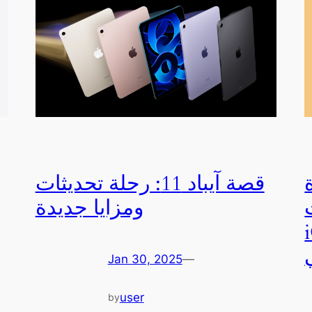
قصة آيباد 11: رحلة تحديثات
ومزايا جديدة
يا
Jan 30, 2025
—
user
by