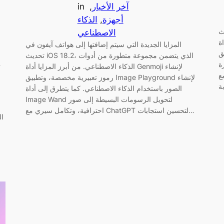
آخر الأخبار
, 
in
أجهزة
, 
الذكاء
زايا المعتمدة
الاصطناعي
Ge
المزايا الجديدة التي سيتم إضافتها إلى هواتف آيفون في
Im
تحديث iOS 18.2، الذي يتضمن مجموعة متطورة من أدوات
ي
 إلى
الذكاء الاصطناعي. من أبرز المزايا أداة Genmoji لإنشاء
Ch
رموز تعبيرية مخصصة، وتطبيق Image Playground لإنشاء
الصور باستخدام الذكاء الاصطناعي. كما يتطرق إلى أداة
Image Wand لتحويل الرسومات البسيطة إلى صور
احترافية، وتكامل سيري مع ChatGPT لتحسين استجابات…
ال