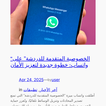
“الخصوصية المتقدمة للدردشة” على
واتساب: خطوة جديدة لتعزيز الأمان
Apr 24, 2025
—
user
by
آخر الأخبار
, 
تطبيقات
in
أطلقت واتساب ميزة “الخصوصية المتقدمة للدردشة” التي تمنع
تصدير المحادثات وتنزيل الوسائط تلقائيًا، وتُعزز حماية
الخصوصية داخل التطبيق دون التأثير على سهولة الاستخدام.