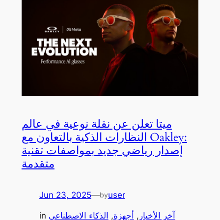
ميتا تعلن عن نقلة نوعية في عالم
النظارات الذكية بالتعاون مع Oakley:
إصدار رياضي جديد بمواصفات تقنية
متقدمة
Jun 23, 2025
—
user
by
آخر الأخبار
, 
أجهزة
, 
الذكاء الاصطناعي
in