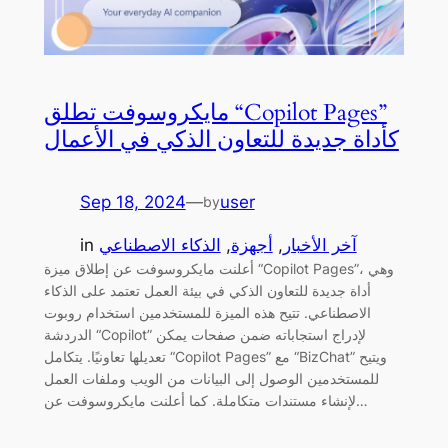
مايكروسوفت تطلق “Copilot Pages”
كأداة جديدة للتعاون الذكي في الأعمال
Sep 18, 2024
—
user
by
آخر الأخبار
, 
أجهزة
, 
الذكاء الاصطناعي
in
أعلنت مايكروسوفت عن إطلاق ميزة “Copilot Pages”، وهي
أداة جديدة للتعاون الذكي في بيئة العمل تعتمد على الذكاء
الاصطناعي. تتيح هذه الميزة للمستخدمين استخدام روبوت
الدردشة “Copilot” لإدراج استجاباته ضمن صفحات يمكن
تعديلها تعاونيًا. يتكامل “Copilot Pages” مع “BizChat” ويتيح
للمستخدمين الوصول إلى البيانات من الويب وملفات العمل
لإنشاء مستندات متكاملة. كما أعلنت مايكروسوفت عن…