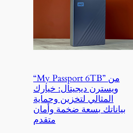
“My Passport 6TB” من
ويسترن ديجيتال: خيارك
المثالي لتخزين وحماية
بياناتك بسعة ضخمة وأمان
متقدم