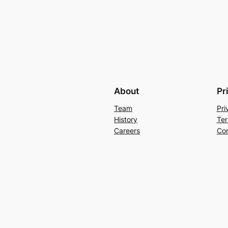
About
Pr
Team
Pri
History
Ter
Careers
Con