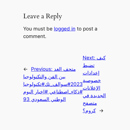
Leave a Reply
You must be
logged in
to post a
comment.
كيف
Next:
تضبط
متحف الغد
Previous:
←
إعدادات
بين الفن والتكنولوجيا
خصوصية
2023#سوالف_تك#تكنولوجيا
الإعلانات
#ذكاء_اصطناعي #اخبار اليوم
الجديدة في
الوطني السعودي 93
متصفح
→
كروم؟