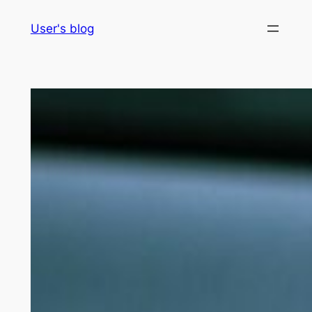
Skip
User's blog
to
content