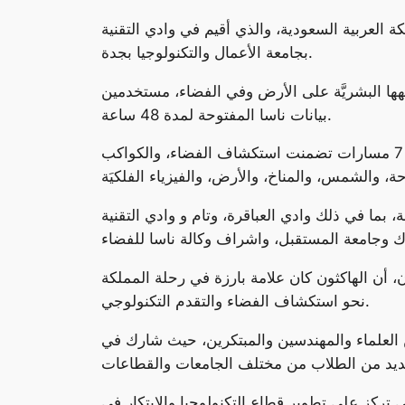
 العربية السعودية، والذي أقيم في وادي التقنية
بجامعة الأعمال والتكنولوجيا بجدة.
ات التي تواجهها البشريَّة على الأرض وفي الفضاء، مستخدمين
بيانات ناسا المفتوحة لمدة 48 ساعة.
أعلنت لجنة التحكيم فوز مشاريع “جوبياكس، استروفيجينريز، كسوف الشمس” بالمراكز الثلاث الأولى، في 7 مسارات تضمنت استكشاف الفضاء، والكواكب
بما في ذلك وادي العباقرة، وتام و وادي التقنية
ن، أن الهاكثون كان علامة بارزة في رحلة المملكة
نحو استكشاف الفضاء والتقدم التكنولوجي.
ن العلماء والمهندسين والمبتكرين، حيث شارك في
 تحدي ناسا لتطبيقات الفضاء في جدة كان خطوة مهمة نحو تحقيق رؤية المملكة 2030، والتي تركز على تطوير قطاع التكنولوجيا والابتكار في