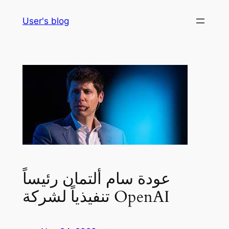
Skip
User's blog
to
content
عودة سام ألتمان رئيساً
تنفيذياً لشركة OpenAI