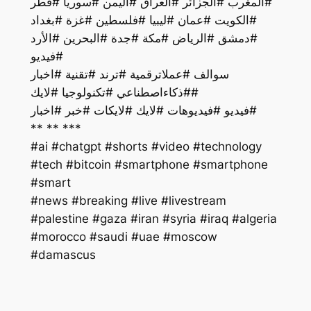
#المغرب #الجزائر #العراق #اليمن #سوريا #قطر
#الكويت #عمان #ليبيا #فلسطين #غزة #بغداد
#دمشق #الرياض #مكة #جدة #البحرين #الأرد
#فيديو
سوالف #عملاترقمية #ترند #تقنية #اخبار
#ذكاءاصطناعي #تكنولوجيا #لايك#
فيديو #فيديوهات #لايك #لايكات #خبر #اخبار#
** ** ***
#ai #chatgpt #shorts #video #technology
#tech #bitcoin #smartphone #smartphone
#smart
#palestine #gaza #iran #syria #iraq #algeria
#morocco #saudi #uae #moscow
#damascus