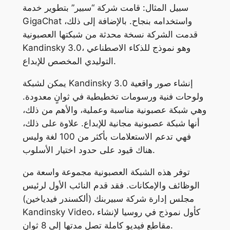
سبيل المثال: قامت شركة “سبير” بتطوير خدمة
GigaChat واستخدامه بنجاح. بالإضافة إلى ذلك،
قدمت الشركة نسخة محدثة من شبكتها العصبونية
Kandinsky 3.0، وهو نموذج للذكاء الاصطناعي
التوليدي المخصص للإبداع.
يمكن لشبكة Kandinsky 3.0 إنشاء صور واقعية
ولوحات فنية ورسومات تخطيطية في ثوانٍ معدودة.
وهي شبكة عصبونية مناسبة وعملية، والأهم من ذلك،
أنها شبكة عصبونية مجانية للإبداع. علاوة على ذلك،
فهي تدعم الاستعلامات بأكثر من 100 لغة وليس
هناك قيود على حدود اختيار الأسلوب.
توفر هذه الشبكة العصبونية مجموعة واسعة من
الوظائف والإمكانات. فقد قدم النائب الأول لرئيس
مجلس إدارة شركة سبيربنك (ألكسندر فيدياخين)
Kandinsky Video، كأول نموذج في روسيا لإنشاء
مقاطع فيديو كاملة تصل مدتها إلى 8 ثوانٍ.