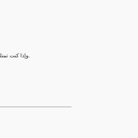
وإذا كنت تمتلك حسابًا قديمًا لم تستخدمه منذ فترة، فتأكد من تسجيل الدخول إليه مرة واحدة على الأقل كل عامين لتجنب حذفه.