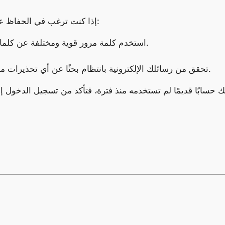
إذا كنت ترغب في الحفاظ على أمان حسابك على غوغل، فإليك بعض النصائح:
استخدم كلمة مرور قوية ومختلفة عن كلمات المرور التي تستخدمها لحساباتك الأخرى.
تحقق من رسائلك الإلكترونية بانتظام بحثًا عن أي تحذيرات من غوغل بشأن نشاط غير عادي في حسابك.