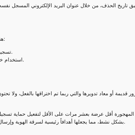
تاريخ الحذف، من خلال عنوان البريد الإلكتروني المسجل نفسه 
هناك عدة طرق لمنع غوغل من حذف حسابك، منها:
تسجيل الدخول مرة واحدة على الأقل كل عامين.
استخدام خدمات غوغل الأخرى، مثل درايف أو يوتيوب.
قديمة أو معاد تدويرها والتي ربما تم اختراقها بالفعل، ولا تحتوي
 المهجورة أقل عرضة بعشر مرات على الأقل لتفعيل حماية تسجيل 
بشكل نشط، مما يجعلها أهدافاً رئيسية لسرقة الهوية وإرسال البريد العشوائي وغير ذلك من إساءة الاستخدام.