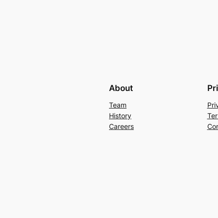
About
Pr
Team
Pri
History
Ter
Careers
Con