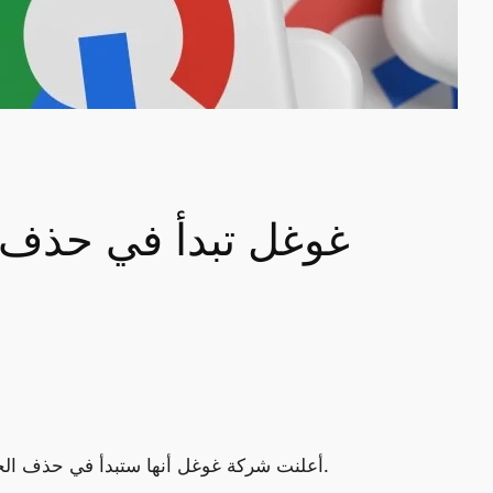
غوغل تبدأ في حذف 
أعلنت شركة غوغل أنها ستبدأ في حذف الحسابات الغير مستخدمة على جيميل وغوغل، وذلك في إطار جهودها للحفاظ على أمان المستخدمين من المتسللين.