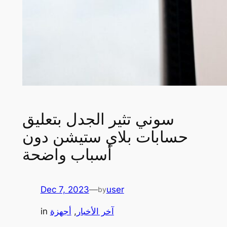
سوني تثير الجدل بتعليق
حسابات بلاي ستيشن دون
أسباب واضحة
Dec 7, 2023
—
user
by
آخر الأخبار
, 
أجهزة
in