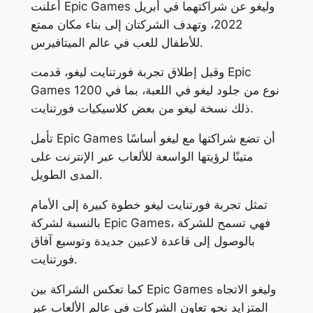
أعلنت Epic Games وليغو عن شراكتهما في أبريل
2022، وتهدف الشركتان إلى بناء مكان ممتع
للأطفال للعب في عالم الميتافيرس.
وقبل إطلاق تجربة فورتنايت ليغو، قدمت Epic
Games 1200 نوع من جلود ليغو في اللعبة، بما في
ذلك نسخة ليغو من بعض كلاسيكيات فورتنايت.
تأمل Epic Games أن تضع شراكتها مع ليغو أساسًا
متينًا لرؤيتها الواسعة للألعاب عبر الإنترنت على
المدى الطويل.
تمثل تجربة فورتنايت ليغو خطوة كبيرة إلى الأمام
بالنسبة لشركة Epic Games، فهي تسمح للشركة
بالوصول إلى قاعدة لاعبين جديدة وتوسيع آفاق
فورتنايت.
كما تعكس الشراكة بين Epic Games وليغو الاتجاه
المتزايد نحو تعاون الشركات في عالم الألعاب عبر