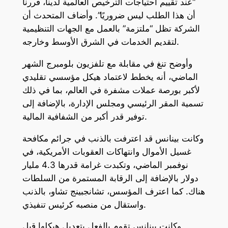
“عند تقييم احتياجات الترخيص العالمية لدينا، قررنا
أن هذا الطلب ليس ضروريًا”. وأضاف المتحدث أن
الشركة تظل “ملتزمة” بالعمل مع الجهات التنظيمية
لتقديم الخدمات في الشرق الأوسط وخارجه.
وأوضح تنغ في مقابلة مع تلفزيون بلومبرج الشهر
الماضي، أنه يخطط لاعتماد هيكل مؤسسي تقليدي
لأكبر بورصة عملات مشفرة في العالم، بما في ذلك
تسمية المقر الرئيسي ومجلس الإدارة، بالإضافة إلى
توفير قدر أكبر من الشفافية المالية.
وكانت بينانس قد اعترفت بالذنب في جرائم مكافحة
غسيل الأموال وانتهاكات العقوبات الأمريكية، في
نوفمبر الماضي، وتكبدت غرامة قدرها 4.3 مليار
دولار بالإضافة إلى الرقابة المستمرة من السلطات
هناك. كما اعترف المؤسس، تشانجبينج تشاو، بالذنب
واستقال من منصبه كرئيس تنفيذي.
وكانت بينانس تقوم بالفعل بتعديل هيكلها قبل