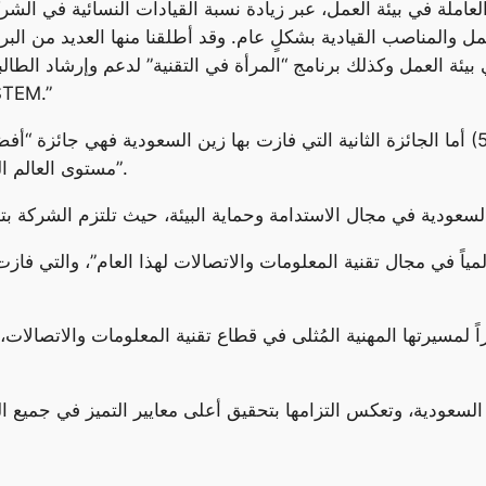
ل والمناصب القيادية بشكلٍ عام. وقد أطلقنا منها العديد من الب
تخصصات العلوم والتقنية والهندسة والريا
أما الجائزة الثانية التي فازت بها زين السعودية فهي جائزة “أفضل تقنية خضراء”، وذلك عن 
مستوى العالم التي تم إنشاؤها بالشراكة مع “البحر الأحمر الدولية”.
عالمياً في مجال تقنية المعلومات والاتصالات لهذا العام”، والتي فا
اً لمسيرتها المهنية المُثلى في قطاع تقنية المعلومات والاتصالات،