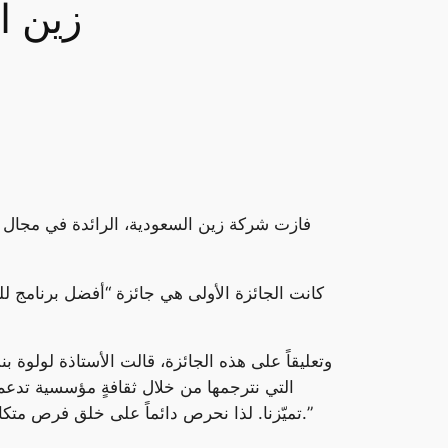
زين ال
كانت الجائزة الأولى هي جائزة “أفضل برنامج لل
وتعليقاً على هذه الجائزة، قالت الأستاذة لولوة
التي نترجمها من خلال ثقافةٍ مؤسسية تدعم تو
تميّزنا. لذا نحرص دائماً على خلق فرص متكافئة أمام الجميع تسهم في إرساء المزيد من التوازن في بيئة العمل وتمكين الكفاءات والطاقات الشابة في المملكة.”