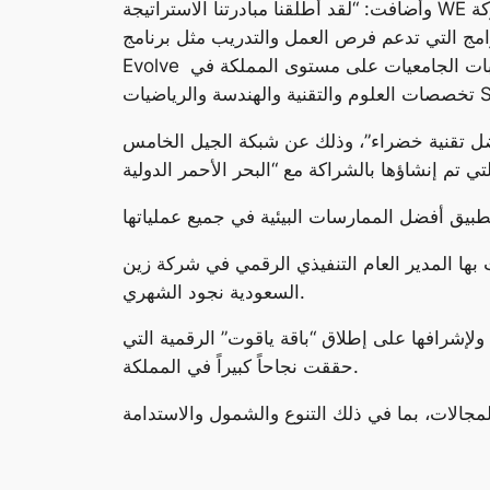
وأضافت: “لقد أطلقنا مبادرتنا الاستراتيجة WE منذ عام 2017 والتي تهدف إلى تمكين القوى العاملة في بيئة العمل، عبر زيادة نسبة القيادات النسائية في الشركة
رامج التي تدعم فرص العمل والتدريب مثل برنامج
Evolve الذي مكن أكثر من 100 شابة وشاب في بيئة العمل وكذلك برنامج “المرأة في التقنية” لدعم وإرشاد الطالبات الجامعيات على مستوى المملكة في
ضيات STEM.”
شبكة الجيل الخامس (5G) الخالية من الانبعاثات الكربونية الأولى على
زت بها المدير العام التنفيذي الرقمي في شركة زين
السعودية نجود الشهري.
 ولإشرافها على إطلاق “باقة ياقوت” الرقمية التي
حققت نجاحاً كبيراً في المملكة.