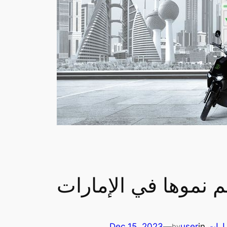
يارات
in
user
—
Dec 15, 2023
by