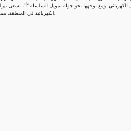
ل الكهربائي. ومع توجهها نحو جولة تمويل السلسلة “أ”، تسعى تير
الكهربائية في المنطقة، ممهدة الطريق لمستقبل أكثر استدامة وصديقًا للبيئة.