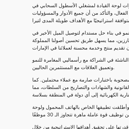
ات لوحة القيادة لمشغلي الأسطول السحابي في
فعال، والتأكد من أن جميع الأدوار والمسؤوليات
لنمو في بناء حل مستدام لتوصيل الميل الأخير في
 بارزين، مما يسهل طريق تحسين أصولنا المملوكة
لة “أ”، والتي ستُفتتح في النصف الأول من عام 2024، وتأمل الشركة الناشئة في الشراكة مع رأسماليي المغامرة للنمو
وتعميق العلاقات مع المستثمرين الحاليين.
 النارية الكهربائية، مصحوبة باختبارات صارمة مع عملاء محتملين. كما
نونية والشهادات والتصاريح من السلطات، مما
ة، وأطلقت تطبيقها الخاص بالهاتف المحمول ولوحة
درتها على تحقيق أهدافها الاستراتيجية من خلال