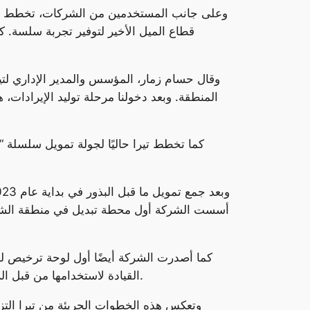
وعلى جانب المستخدمين من الشركات، تخطط تير
قطاع الميل الأخير لتوفير تجربة سلسة. 
وقال حسام زمار، المؤسس والمدير الإداري لتير
المنطقة. وبعد دخولنا مرحلة توليد الإيرادات
أسست الشركة أول محطة تبديل في منطقة الشرق
كما أصدرت الشركة أيضًا أول لوحة ترخيص لها،
القيادة لاستخدامها من قبل الركاب والعملاء المحتملين على التوالي. وقد تمكنت الشركة أيضًا من توظيف قوة عاملة ماهرة تتجاوز الـ 30 موظفًا.
وتعكس هذه الخطوات الجريئة من تيرا التزا