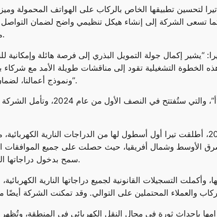
ا لتحسين تطبيقها الخاص بالركاب على الهواتف المحمولة وميز
كما تسعى الشركة إلى إنشاء هيكل تنظيمي واضح لضمان التواصل ال
متوافقة استراتيجيًا مع الأهداف طويلة المدى لتيرا.
ا: “يشير إكمال جولة التمويل البذري إلى فرصة هائلة وإمكانية ل
، هذه الخطوة التشغيلية تقود إلى مناقشات طويلة الأمد مع شركاء
ونموذج أعمالنا، لضمان تقديم منتج وخدمة محسنة لعملائنا في الإمارات”.
كما تخطط تيرا حاليًا لجولة تمويل سلس
وبعد جمع تمويل ما قبل البذور في بداية عام 2023، أطلقت تيرا أول أسطول لها من الدراجات
 الأوسط وشمال أفريقيا، حيث حصلت على جميع الموافقات القا
سمح بدخول دراجاتها النارية الكهربائية إلى أي دولة في المنطقة بسلاسة.
 وأكملت التسجيلات القانونية لجميع دراجاتها النارية الكهربائي
مها بإحداث ثورة في مجال النقل الكهربائي في المنطقة، وتُظهر ق