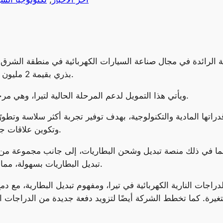
 الرائدة في مجال صناعة السيارات الكهربائية في منطقة الشرق ا
بذري بقيمة 2 مليون دولار من مجموعة من المستثمرين الاستراتيجيين.
ويأتي هذا التمويل لدعم المرحلة الحالية لتيرا، وهي مرحلة توليد الإيرادات، ويُعد إنجازًا بارزاً في مسيرتها.
تها المادية والتكنولوجية، بهدف توفير تجربة أكثر سلاسة وتطورًا ل
وتكوين علاقات جديدة استعدادًا لجولة تمويل السلسلة “أ” المقررة.
بما في ذلك منصة تبديل وشحن البطاريات، إلى جانب مجموعة من ال
تبديل البطاريات بسهولة، مما يعزز توصيل الميل الأخير ويدعم الاستدامة البيئية.
راجات النارية الكهربائية في تيرا، ومفهوم تبديل البطارية، مع دم
غيرة. كما تخطط الشركة أيضًا لتزويد دفعة جديدة من الدراجات الن