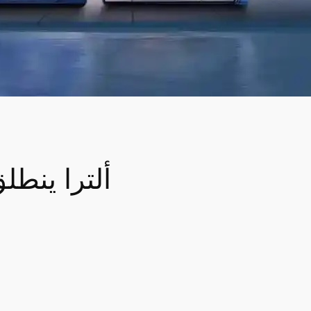
نوفا Z60 ألت