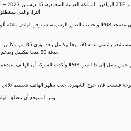
الرياض، الم
نوفا Z60 ألترا، والذي سينطلق قريبًا بتصميم جديد وكاميرا تحت الماء.
وبحسب الصور الرسمية، سيتوفر الهاتف بثلاثة ألوان هي الأسود والأزرق والكريم
مستشعر periscope telephoto بدقة 50 ميجا بيكسل ويدعم التثبيت البصري.
وأكدت الشركة أن الهاتف سيدعم ميزة التقاط الصور تحت الماء 
ومن المتوقع أن ينطلق الهاتف رسميًا قريبًا، دون تحديد موعد محدد حتى الآن.