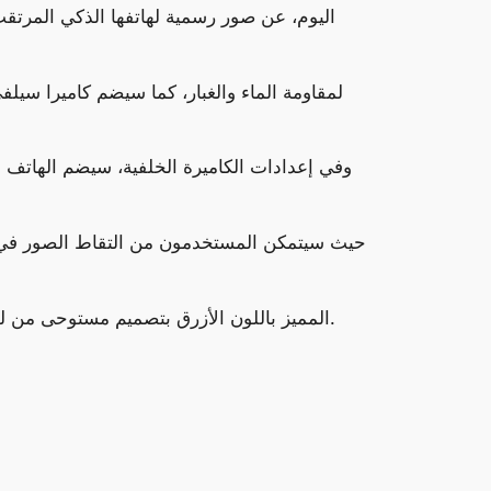
كما طورت الشركة نموذج “Starry Night” المميز باللون الأزرق بتصميم مستوحى من لوحة فنسنت فان جوخ الشهيرة، حيث يظهر الهاتف بتصميم ثلاثي الأبعاد.