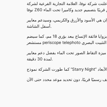
ملكة العربية السعودية، 15 ديسمبر 2023 – أعلنت شركة نوفا، العلامة التجارية الفرعية لشركة ZTE، اليوم، عن صور رسمية لهاتفها الذكي المرتقب
ي، وسيدعم معايير IP68 لمقاومة الماء والغبار، كما سيضم كاميرا سيلفي مدمجة
أسفل الشاشة.
وفي إعدادات الكاميرة الخلفية، سيضم الهاتف مستشعر رئيسي بدقة 50 ميجا بيكسل ببعد بؤري 35 مم، وكاميرا بزوايا فائقة الإتساع ببعد بؤري 18 مم، كما سيضم
بفضل دعم معايير IP68، حيث سيتمكن المستخدمون من التقاط الصور في عمق يصل إلى 1.5 متر
لمدة 30 دقيقة.