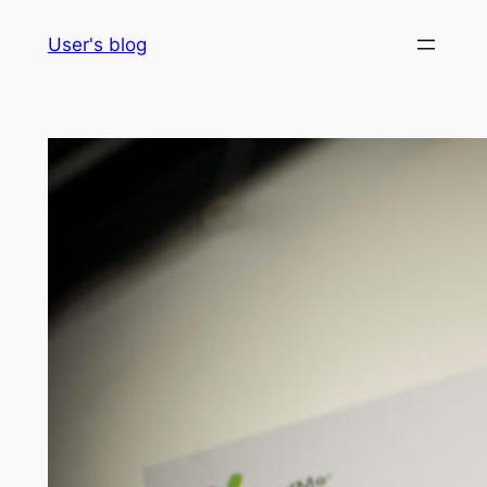
Skip
User's blog
to
content