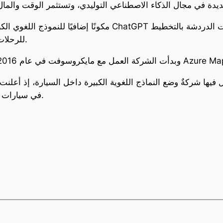
للرحلات واستكشاف الأماكن الجديدة باستخدام خرائطها.
ع مايكروسوفت في عام 2016، عندما بدأت للمرة الأولى بتشغيل خدمات موقع Azure Maps.
فيها شركةٌ وضع النماذج اللغوية الكبيرة داخل السيارة، إذ أعلنت
مدته ثلاثة أشهر يتضمن نماذج ChatGPT في سيارات مختارة.