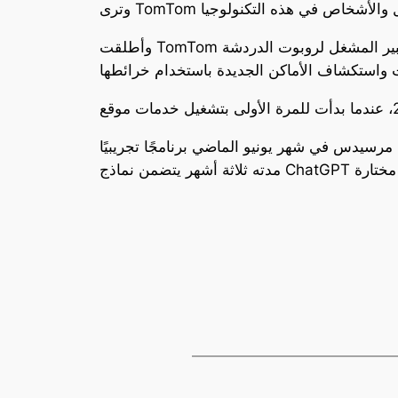
وأطلقت TomTom مكونًا إضافيًا للنموذج اللغوي الكبير المشغل لروبوت الدردشة ChatGPT في شهر يوليو للسماح لمستخدمي روبوت الدردشة بالتخطيط
 مرسيدس في شهر يونيو الماضي برنامجًا تجريبيًا