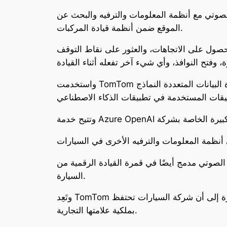
وتي مع أنظمة المعلومات والترفيه والبحث عن
الموقع ضمن أنظمة قيادة المركبات.
حصول على الاتجاهات، والعثور على نقاط التوقف
واستخدمت TomTom العديد من خدمات مايكروسوفت لإنشاء المساعد الصوتي، مثل قاعدة البيانات المتعددة النماذج Azure Cosmos DB ومجموعة واجهات
 قمرة القيادة الرقمية من TomTom المسماة Digital Cockpit، وهي منصة معلوماتية ترفيهية مفتوحة وموحدة داخل
السيارة.
وتَعِد TomTom بإدماج المساعد الصوتي في مجموعة متنوعة من الواجهات التي تقدمها الشركات الكبرى لتصنيع السيارات، مشيرة إلى أن شركة السيارات تحتفظ
بملكية علامتها التجارية.