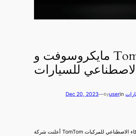
مايكروسوفت و TomTom يتعاونان لتطوير مساعد محادثة بالذكاء
لاصطناعي للسيارات
ارات
in
user
—
Dec 20, 2023
by