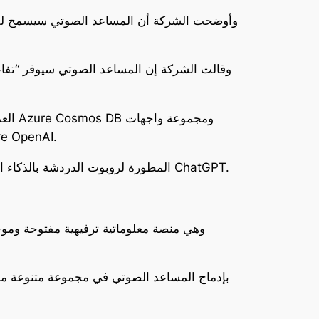
وأوضحت الشركة أن المساعد الصوتي سيسمح للمس
وقالت الشركة إن المساعد الصوتي سيوفر “تفاع
برمجة التطبيقات المستخدمة في تطبيقات الذكاء الاصطناعي ognitive Services
وتتيح خدمة Azure OpenAI للمؤسسات الاستفادة من النماذج اللغوية الكبيرة الخاصة بشركة OpenAI، المطورة لروبوت الدردشة بالذكاء الاصطناعي ChatGPT.