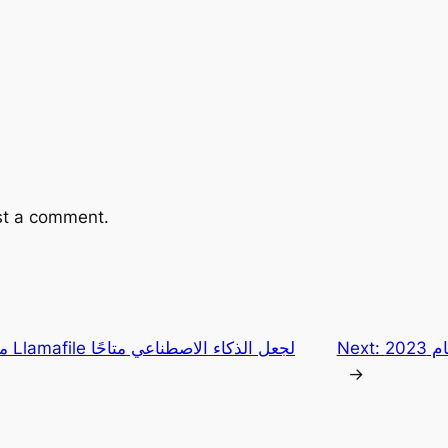
st a comment.
202
Next:
موزي
→