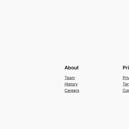
About
Pr
Team
Pri
History
Ter
Careers
Con