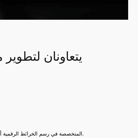
أعلنت شركة TomTom المتخصصة في رسم الخرائط الرقمية أنها دخلت في شراكة مع مايكروسوفت لإنشاء مساعد محادثة بالذكاء الاصطناعي للمركبات.