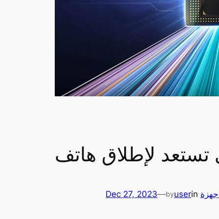
جهزة
in
user
—
Dec 27, 2023
by