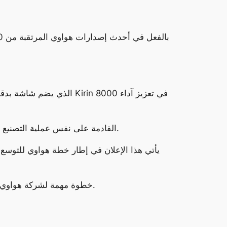
يذكر أن هواوي قدمت رقاقة Kirin 9006C الحالية بدقة تصنيع 5 نانومتر، ومن المتوقع أن ترتكز رقاقة Kirin 8000 القادمة على نفس عملية التصنيع.
يأتي هذا الإعلان في إطار خطة هواوي للتوسع
يمثل إطلاق هاتف Nova 12 Pro بمعالج Kirin 8000 خطوة مهمة لشركة هواوي، حيث يؤكد التزام الشركة بتقديم منتجات مبتكرة عالية الأداء.